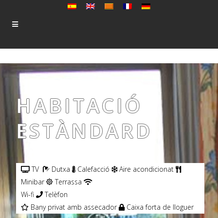
HABITACIÓ
ESTÀNDARD
TV
Dutxa
Calefacció
Aire acondicionat
Minibar
Terrassa
Wi-fi
Telèfon
Bany privat amb assecador
Caixa forta de lloguer