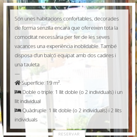
Són unes habitacions confortables, decorades
de forma senzilla encara que ofereixen tota la
comoditat necessària per fer de les seves
vacances una experiència inoblidable. També
disposa d’un balcó equipat amb dos cadires i
una tauleta.
—
Superfície: 19 m².
Doble o triple: 1 llit doble (o 2 individuals) i un
llit individual
Quàdruple: 1 llit doble (o 2 individuals) i 2 llits
individuals
RESERVAR